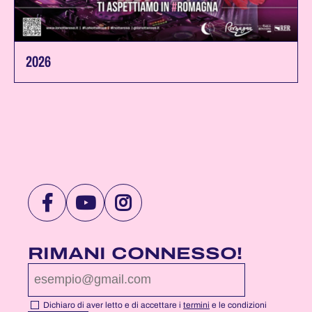
2026
VISITA
VISITA
VISITA
LA
LA
LA
PAGINA
PAGINA
PAGINA
RIMANI CONNESSO!
FACEBOOK
YOUTUBE
INSTAGRAM
DI
DI
DI
NOTTEROSA
NOTTEROSA
NOTTEROSA
Dichiaro di aver letto e di accettare i
termini
e le condizioni