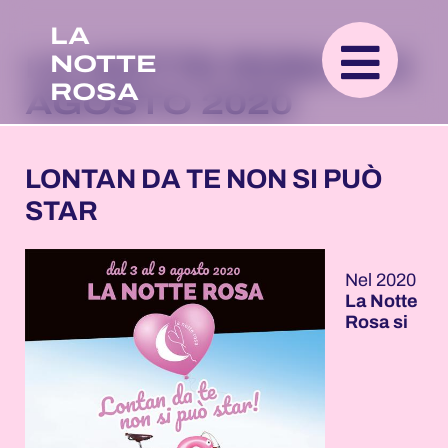
LA
NOTTE
LA NOTTE ROSA 3-9
ROSA
AGOSTO 2020
LONTAN DA TE NON SI PUÒ
STAR
Nel 2020
La Notte
Rosa si