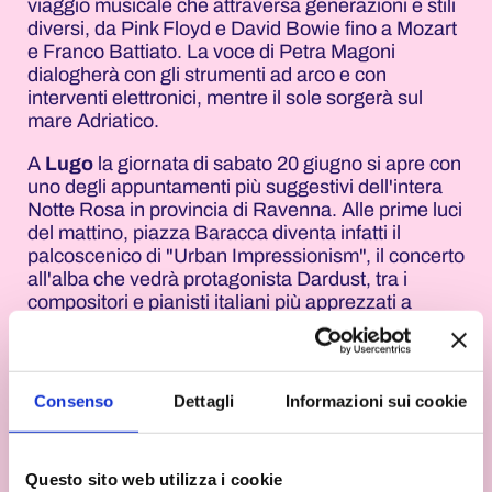
viaggio musicale che attraversa generazioni e stili
diversi, da Pink Floyd e David Bowie fino a Mozart
e Franco Battiato. La voce di Petra Magoni
dialogherà con gli strumenti ad arco e con
interventi elettronici, mentre il sole sorgerà sul
mare Adriatico.
A
Lugo
la giornata di sabato 20 giugno si apre con
uno degli appuntamenti più suggestivi dell'intera
Notte Rosa in provincia di Ravenna. Alle prime luci
del mattino, piazza Baracca diventa infatti il
palcoscenico di "Urban Impressionism", il concerto
all'alba che vedrà protagonista Dardust, tra i
compositori e pianisti italiani più apprezzati a
livello internazionale. L'appuntamento, inserito nel
programma del Lugo Music Festival, è in
calendario dalle 6 alle 8 e rappresenta uno dei
momenti più attesi della manifestazione.
Consenso
Dettagli
Informazioni sui cookie
Domenica 21 giugno alle 5.15 la spiaggia libera del
Marano di
Riccione
accoglierà Venerus per il
Questo sito web utilizza i cookie
primo appuntamento delle "Albe in Controluce". Il