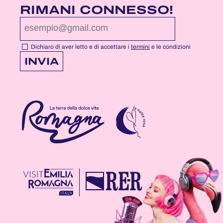
PAGINA
PAGINA
PAGINA
RIMANI CONNESSO!
FACEBOOK
YOUTUBE
INSTAGRAM
DI
DI
DI
NOTTEROSA
NOTTEROSA
NOTTEROSA
Dichiaro di aver letto e di accettare i
termini
e le condizioni
INVIA