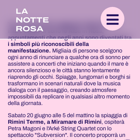
LA
NOTTE
Tra i momenti più suggestivi della festa di
ROSA
inizio estate ci sono le Albe in Rosa,
appuntamenti che negli anni sono diventati tra
i simboli più riconoscibili della
manifestazione.
Migliaia di persone scelgono
ogni anno di rinunciare a qualche ora di sonno per
assistere a concerti che iniziano quando il mare è
ancora silenzioso e le città stanno lentamente
riaprendo gli occhi. Spiagge, lungomari e borghi si
trasformano in scenari naturali dove la musica
dialoga con il paesaggio, creando atmosfere
impossibili da replicare in qualsiasi altro momento
della giornata.
Sabato 20 giugno alle 5 del mattino la spiaggia di
Rimini Terme, a Miramare di Rimini
, ospiterà
Petra Magoni e l'Arké String Quartet con lo
spettacolo "Subversion". Il concerto proporrà un