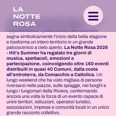
LA
NOTTE
L'estate italiana parte dalla Romagna. E ancora
ROSA
una volta l’ha fatto con la sua festa più
rappresentativa, quella che da oltre vent'anni
segna simbolicamente l'inizio della bella stagione
e trasforma un intero territorio in un grande
palcoscenico a cielo aperto.
La Notte Rosa 2026
- Hit's Summer ha regalato tre giorni di
musica, spettacoli, emozioni e
partecipazione, coinvolgendo oltre 160 eventi
distribuiti in quasi 40 Comuni, dalla costa
all'entroterra, da Comacchio a Cattolica
. Un
lungo weekend che ha visto migliaia di persone
riversarsi nelle piazze, sulle spiagge, nei borghi e
lungo i lungomari della Riviera, confermando
ancora una volta la forza di un evento capace di
unire territori, istituzioni, operatori turistici,
associazioni, imprese e comunità locali in un unico
grande racconto collettivo.