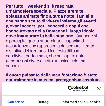
Per tutto il weekend si è respirata
un'atmosfera speciale. Piazze gremite,
spiagge animate fino a tarda notte, famiglie
che hanno scelto di vivere insieme gli eventi,
giovani accorsi per i concerti e ospiti che
hanno trovato nella Romagna il luogo ideale
dove inaugurare la bella stagione.
Ovunque si
è percepita quella straordinaria capacità di
accoglienza che rappresenta da sempre il tratto
distintivo del territorio. Una festa diffusa,
condivisa, partecipata, che ha saputo unire
generazioni diverse sotto un'unica colonna
sonora.
Il cuore pulsante della manifestazione è stato
naturalmente la musica, protagonista assoluta
di un programma che ha attraversato generi,
linguaggi e generazioni
. Ma la vera forza della
Notte Rosa sta soprattutto nella capacità di
raccontare un territorio nella sua interezza. Dai
Consenso
Dettagli
Informazioni sui cookie
concerti jazz agli appuntamenti culturali nei borghi