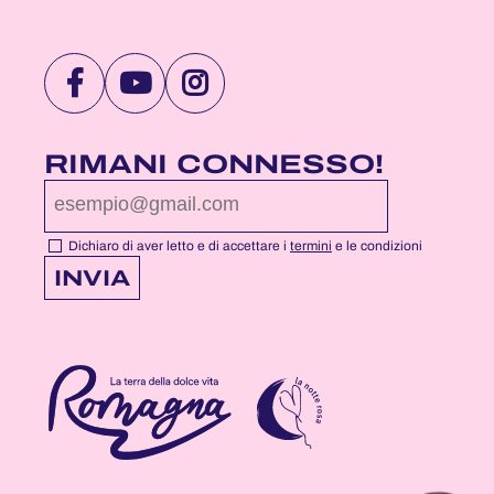
VISITA
VISITA
VISITA
LA
LA
LA
PAGINA
PAGINA
PAGINA
RIMANI CONNESSO!
FACEBOOK
YOUTUBE
INSTAGRAM
DI
DI
DI
NOTTEROSA
NOTTEROSA
NOTTEROSA
Dichiaro di aver letto e di accettare i
termini
e le condizioni
INVIA