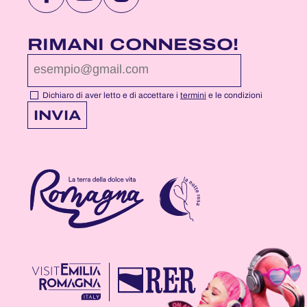
VISITA
VISITA
VISITA
LA
LA
LA
PAGINA
PAGINA
PAGINA
RIMANI CONNESSO!
FACEBOOK
YOUTUBE
INSTAGRAM
DI
DI
DI
NOTTEROSA
NOTTEROSA
NOTTEROSA
Dichiaro di aver letto e di accettare i
termini
e le condizioni
INVIA