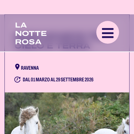
LA
NOTTE
BOSCOFORTE TRA
ROSA
CIELO E TERRA
RAVENNA
DAL 01 MARZO AL 29 SETTEMBRE 2026