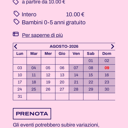
­ a partire da 10.00 €
Intero
10.00 €
Bambini 0-5 anni
gratuito
Per saperne di più
AGOSTO-2026
Dom
Lun
Mar
Mer
Gio
Ven
Sab
Dom
Lun
05
01
02
12
03
04
05
06
07
08
09
07
19
10
11
12
13
14
15
16
14
26
17
18
19
20
21
22
23
21
24
25
26
27
28
29
30
28
31
PRENOTA
Gli eventi potrebbero subire variazioni,