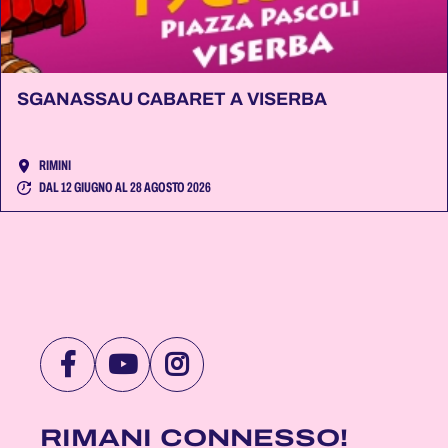
SGANASSAU CABARET A VISERBA
RIMINI
DAL 12 GIUGNO AL 28 AGOSTO 2026
VISITA
VISITA
VISITA
LA
LA
LA
PAGINA
PAGINA
PAGINA
RIMANI CONNESSO!