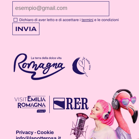
FACEBOOK
YOUTUBE
INSTAGRAM
DI
DI
DI
NOTTEROSA
NOTTEROSA
NOTTEROSA
Dichiaro di aver letto e di accettare i
termini
e le condizioni
INVIA
Privacy
-
Cookie
info@lanotterosa.it