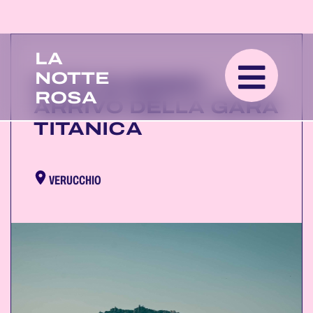
LA
NOTTE
HIT'S SUMMER -
ROSA
ARRIVO DELLA GARA
TITANICA
VERUCCHIO