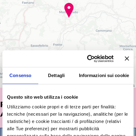
Consenso
Dettagli
Informazioni sui cookie
Leaflet
|
©
OpenStreetMap
contributors
Questo sito web utilizza i cookie
POTREBBE INTERESSARTI
Utilizziamo cookie propri e di terze parti per finalità:
ANCHE...
tecniche (necessari per la navigazione), analitiche (per le
statistiche) e cookie traccianti / di profilazione (relativi
alle Tue preferenze) per mostrarti pubblicità
personalizzata sulla base della navigazione delle pagine