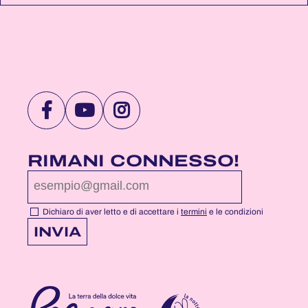
VISITA
VISITA
VISITA
LA
LA
LA
PAGINA
PAGINA
PAGINA
RIMANI CONNESSO!
FACEBOOK
YOUTUBE
INSTAGRAM
DI
DI
DI
NOTTEROSA
NOTTEROSA
NOTTEROSA
Dichiaro di aver letto e di accettare i
termini
e le condizioni
INVIA