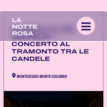
LA
NOTTE
DA BACH AI LED
ROSA
ZEPPELIN –
CONCERTO AL
TRAMONTO TRA LE
CANDELE
MONTESCUDO-MONTE COLOMBO