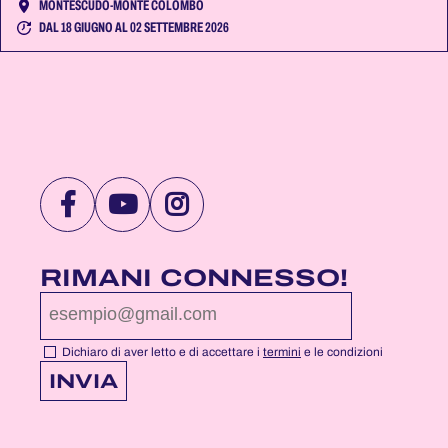
MONTESCUDO-MONTE COLOMBO
DAL 18 GIUGNO AL 02 SETTEMBRE 2026
VISITA
VISITA
VISITA
LA
LA
LA
PAGINA
PAGINA
PAGINA
RIMANI CONNESSO!
FACEBOOK
YOUTUBE
INSTAGRAM
DI
DI
DI
NOTTEROSA
NOTTEROSA
NOTTEROSA
Dichiaro di aver letto e di accettare i
termini
e le condizioni
INVIA