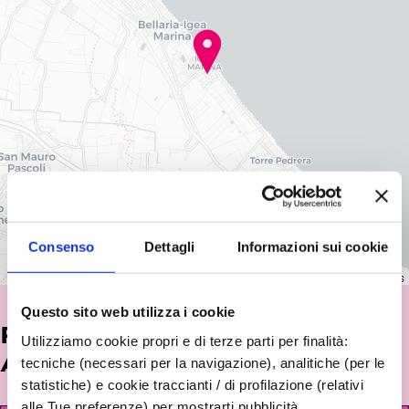
Consenso
Dettagli
Informazioni sui cookie
Leaflet
|
©
OpenStreetMap
contributors
Questo sito web utilizza i cookie
POTREBBE INTERESSARTI
Utilizziamo cookie propri e di terze parti per finalità:
ANCHE...
tecniche (necessari per la navigazione), analitiche (per le
statistiche) e cookie traccianti / di profilazione (relativi
alle Tue preferenze) per mostrarti pubblicità