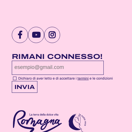
VISITA
VISITA
VISITA
LA
LA
LA
PAGINA
PAGINA
PAGINA
RIMANI CONNESSO!
FACEBOOK
YOUTUBE
INSTAGRAM
DI
DI
DI
NOTTEROSA
NOTTEROSA
NOTTEROSA
Dichiaro di aver letto e di accettare i
termini
e le condizioni
INVIA