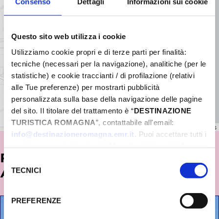
Consenso
Dettagli
Informazioni sui cookie
Questo sito web utilizza i cookie
Utilizziamo cookie propri e di terze parti per finalità:
tecniche (necessari per la navigazione), analitiche (per le
statistiche) e cookie traccianti / di profilazione (relativi
alle Tue preferenze) per mostrarti pubblicità
personalizzata sulla base della navigazione delle pagine
del sito. Il titolare del trattamento è “
DESTINAZIONE
TURISTICA ROMAGNA
”, contattabile all'email:
Leaflet
|
©
OpenStreetMap
contributors
info@destinazioneromagna.emr.it
. Puoi accettare tutti i
cookie premendo il pulsante “Accetta tutti i cookie”,
POTREBBE INTERESSARTI
proseguire cliccando su “Usa solo i cookie necessari" o
Selezione
gestire le tue preferenze facendo clic su “Personalizza”.
TECNICI
ANCHE...
del
Qualora acconsenti a tutti i cookie i Tuoi dati potranno
consenso
essere trasferiti da Google in USA, Paese che
PREFERENZE
attualmente non fornisce garanzie idonee per il
trattamento dei Tuoi dati. Google ha dichiarato