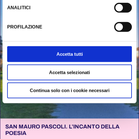
l’implementazione di misure supplementari di sicurezza a
ANALITICI
Tutela dei navigatori, che abbiamo valutato essere
sufficienti.
PROFILAZIONE
Al fine di revocare il consenso prestato e visualizzare le
informazioni complete sul trattamento dati clicca qui:
Cookie Policy
Accetta tutti
Accetta selezionati
Continua solo con i cookie necessari
SAN MAURO PASCOLI. L’INCANTO DELLA
POESIA