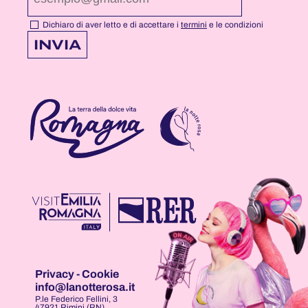
DI
DI
DI
NOTTEROSA
NOTTEROSA
NOTTEROSA
Dichiaro di aver letto e di accettare i
termini
e le condizioni
INVIA
Privacy
-
Cookie
info@lanotterosa.it
P.le Federico Fellini, 3
47921 Rimini (RN)