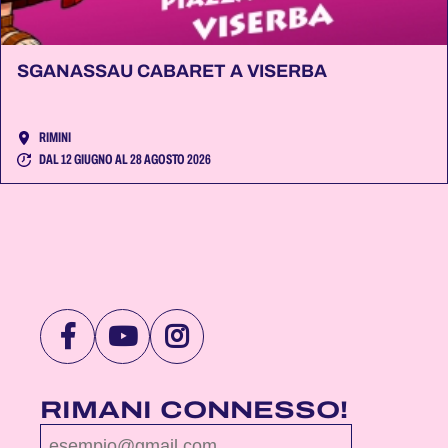
SGANASSAU CABARET A VISERBA
RIMINI
DAL 12 GIUGNO AL 28 AGOSTO 2026
VISITA
VISITA
VISITA
LA
LA
LA
PAGINA
PAGINA
PAGINA
RIMANI CONNESSO!
FACEBOOK
YOUTUBE
INSTAGRAM