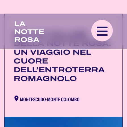
LA
NOTTE
SULLE COLLINE
ROSA
DELLA NOTTE ROSA:
UN VIAGGIO NEL
CUORE
DELL’ENTROTERRA
ROMAGNOLO
MONTESCUDO-MONTE COLOMBO