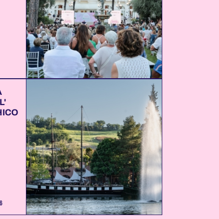
A
L'
HICO
6