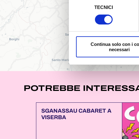
TECNICI
del
Al fine di revocare il consens
consenso
Policy
Continua solo con i c
necessari
POTREBBE INTERESSA
SGANASSAU CABARET A
VISERBA