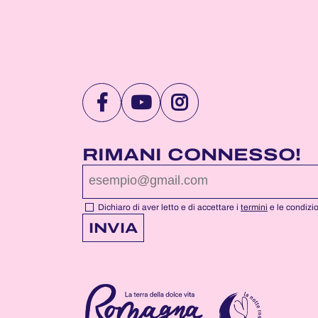
VISITA
VISITA
VISITA
LA
LA
LA
PAGINA
PAGINA
PAGINA
RIMANI CONNESSO!
FACEBOOK
YOUTUBE
INSTAGRAM
DI
DI
DI
NOTTEROSA
NOTTEROSA
NOTTEROSA
Dichiaro di aver letto e di accettare i
termini
e le condizi
INVIA