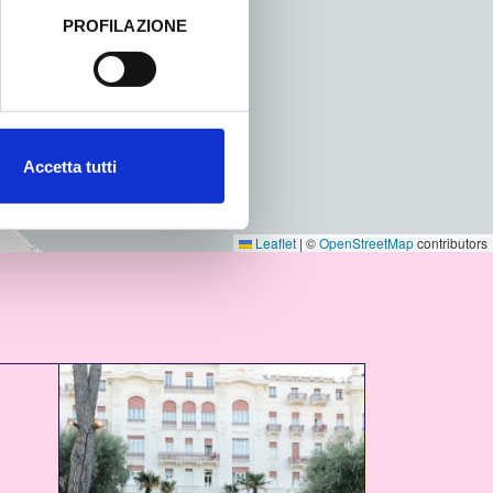
PROFILAZIONE
 dati clicca qui:
Cookie
Accetta tutti
Leaflet
|
©
OpenStreetMap
contributors