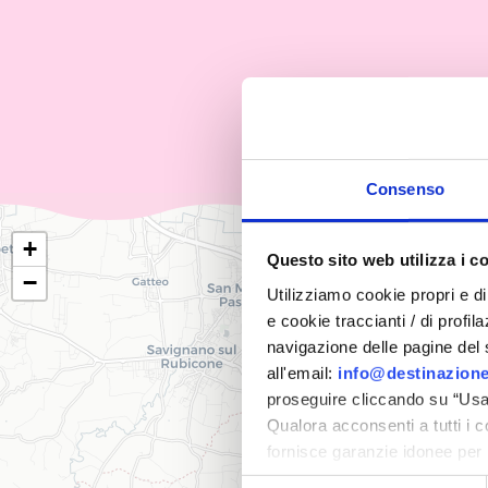
Consenso
+
Questo sito web utilizza i c
−
Utilizziamo cookie propri e di 
e cookie traccianti / di profil
navigazione delle pagine del si
all'email:
info@destinazione
proseguire cliccando su “Usa 
Qualora acconsenti a tutti i 
fornisce garanzie idonee per 
sicurezza a Tutela dei naviga
Selezione