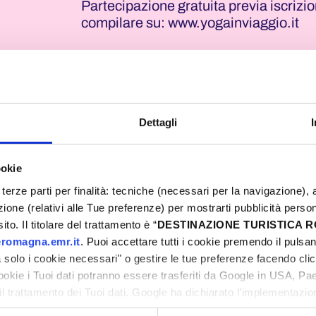
Partecipazione gratuita previa iscrizi
compilare su: www.yogainviaggio.it
Dettagli
ookie
terze parti per finalità: tecniche (necessari per la navigazione), a
azione (relativi alle Tue preferenze) per mostrarti pubblicità perso
to. Il titolare del trattamento è “
DESTINAZIONE TURISTICA
romagna.emr.it
. Puoi accettare tutti i cookie premendo il pulsant
solo i cookie necessari" o gestire le tue preferenze facendo cli
cookie i Tuoi dati potranno essere trasferiti da Google in USA, P
il trattamento dei Tuoi dati. Google ha dichiarato l’implementazi
tori, che abbiamo valutato essere sufficienti.