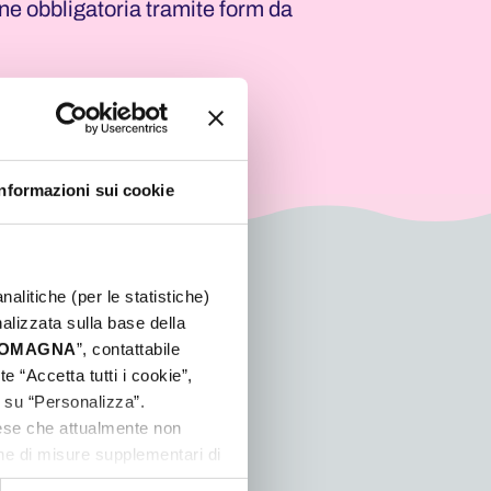
one obbligatoria tramite form da
Informazioni sui cookie
nalitiche (per le statistiche)
nalizzata sulla base della
 ROMAGNA
”, contattabile
e “Accetta tutti i cookie”,
c su “Personalizza”.
aese che attualmente non
one di misure supplementari di