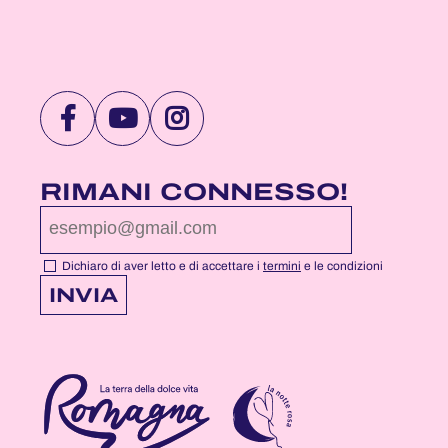
VISITA
VISITA
VISITA
LA
LA
LA
PAGINA
PAGINA
PAGINA
RIMANI CONNESSO!
FACEBOOK
YOUTUBE
INSTAGRAM
DI
DI
DI
NOTTEROSA
NOTTEROSA
NOTTEROSA
Dichiaro di aver letto e di accettare i
termini
e le condizioni
INVIA