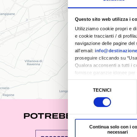
Questo sito web utilizza i c
Utilizziamo cookie propri e di 
e cookie traccianti / di profil
navigazione delle pagine del si
all'email:
info@destinazione
proseguire cliccando su “Usa 
Qualora acconsenti a tutti i 
fornisce garanzie idonee per 
sicurezza a Tutela dei naviga
Selezione
TECNICI
del
Al fine di revocare il consens
consenso
Policy
POTREBBE INTERESSA
Continua solo con i c
necessari