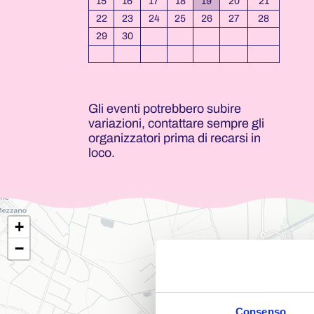
15
16
17
18
19
20
21
22
23
24
25
26
27
28
29
30
Gli eventi potrebbero subire
variazioni, contattare sempre gli
organizzatori prima di recarsi in
loco.
+
−
Consenso