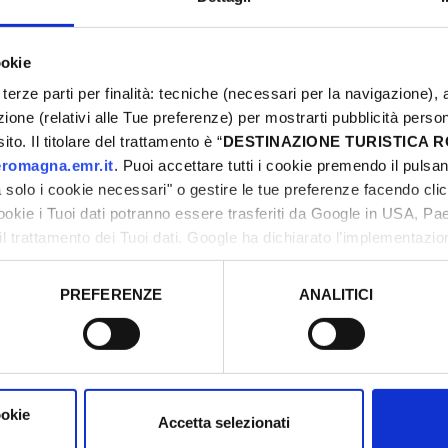
ookie
terze parti per finalità: tecniche (necessari per la navigazione), a
azione (relativi alle Tue preferenze) per mostrarti pubblicità perso
to. Il titolare del trattamento è “
DESTINAZIONE TURISTICA
romagna.emr.it
. Puoi accettare tutti i cookie premendo il pulsant
solo i cookie necessari" o gestire le tue preferenze facendo cli
cookie i Tuoi dati potranno essere trasferiti da Google in USA, P
il trattamento dei Tuoi dati. Google ha dichiarato l’implementazi
tori, che abbiamo valutato essere sufficienti.
PREFERENZE
ANALITICI
o prestato e visualizzare le informazioni complete sul trattamento
RTI ANCHE...
ookie
Accetta selezionati