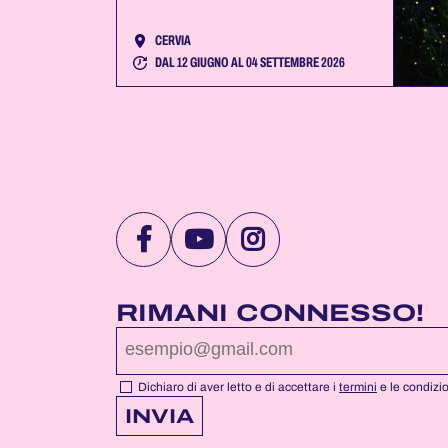
CERVIA
DAL 12 GIUGNO AL 04 SETTEMBRE 2026
VISITA
VISITA
VISITA
LA
LA
LA
PAGINA
PAGINA
PAGINA
RIMANI CONNESSO!
FACEBOOK
YOUTUBE
INSTAGRAM
DI
DI
DI
NOTTEROSA
NOTTEROSA
NOTTEROSA
Dichiaro di aver letto e di accettare i
termini
e le condizi
INVIA