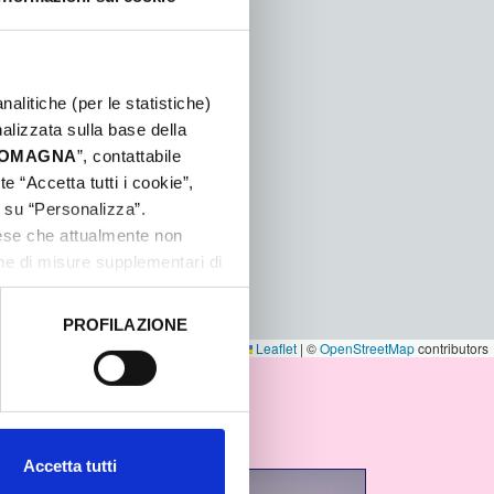
nalitiche (per le statistiche)
nalizzata sulla base della
 ROMAGNA
”, contattabile
e “Accetta tutti i cookie”,
c su “Personalizza”.
aese che attualmente non
one di misure supplementari di
PROFILAZIONE
 dati clicca qui:
Cookie
Leaflet
|
©
OpenStreetMap
contributors
Accetta tutti