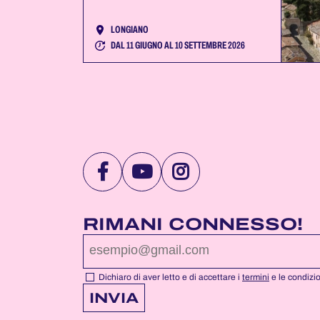
LONGIANO
DAL 11 GIUGNO AL 10 SETTEMBRE 2026
VISITA
VISITA
VISITA
LA
LA
LA
PAGINA
PAGINA
PAGINA
RIMANI CONNESSO!
FACEBOOK
YOUTUBE
INSTAGRAM
DI
DI
DI
NOTTEROSA
NOTTEROSA
NOTTEROSA
Dichiaro di aver letto e di accettare i
termini
e le condizi
INVIA