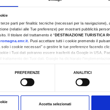
ookie
terze parti per finalità: tecniche (necessari per la navigazione), a
azione (relativi alle Tue preferenze) per mostrarti pubblicità perso
to. Il titolare del trattamento è “
DESTINAZIONE TURISTICA
romagna.emr.it
. Puoi accettare tutti i cookie premendo il pulsant
solo i cookie necessari" o gestire le tue preferenze facendo cli
cookie i Tuoi dati potranno essere trasferiti da Google in USA, P
il trattamento dei Tuoi dati. Google ha dichiarato l’implementazi
tori, che abbiamo valutato essere sufficienti.
PREFERENZE
ANALITICI
o prestato e visualizzare le informazioni complete sul trattamento
RTI ANCHE...
ookie
Accetta selezionati