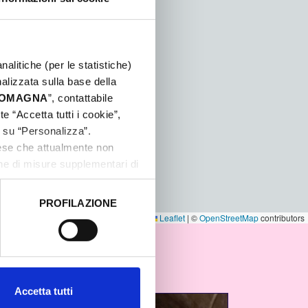
nalitiche (per le statistiche)
nalizzata sulla base della
 ROMAGNA
”, contattabile
e “Accetta tutti i cookie”,
c su “Personalizza”.
aese che attualmente non
one di misure supplementari di
PROFILAZIONE
 dati clicca qui:
Cookie
Leaflet
|
©
OpenStreetMap
contributors
Accetta tutti