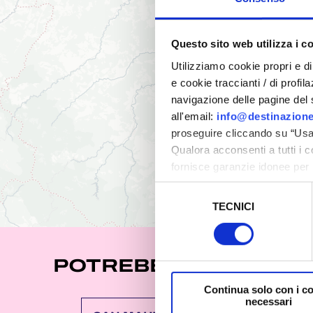
Questo sito web utilizza i c
Utilizziamo cookie propri e di 
e cookie traccianti / di profil
navigazione delle pagine del si
all'email:
info@destinazione
proseguire cliccando su “Usa 
Qualora acconsenti a tutti i 
fornisce garanzie idonee per 
sicurezza a Tutela dei naviga
Selezione
TECNICI
del
Al fine di revocare il consens
consenso
Policy
POTREBBE INTERESSA
Continua solo con i c
necessari