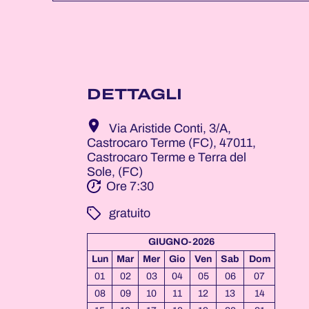
DETTAGLI
Via Aristide Conti, 3/A,
Castrocaro Terme (FC), 47011,
Castrocaro Terme e Terra del
Sole, (FC)
Ore 7:30
­ gratuito
GIUGNO-2026
Lun
Mar
Mer
Gio
Ven
Sab
Dom
01
02
03
04
05
06
07
08
09
10
11
12
13
14