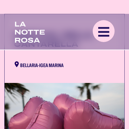
LA
NOTTE
FESTIVAL DELLA
ROSA
CANTARELLA
BELLARIA-IGEA MARINA