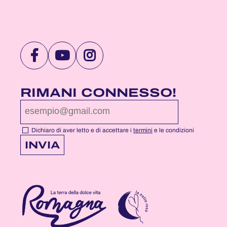
VISITA
VISITA
VISITA
LA
LA
LA
PAGINA
PAGINA
PAGINA
RIMANI CONNESSO!
FACEBOOK
YOUTUBE
INSTAGRAM
DI
DI
DI
NOTTEROSA
NOTTEROSA
NOTTEROSA
Dichiaro di aver letto e di accettare i
termini
e le condizioni
INVIA