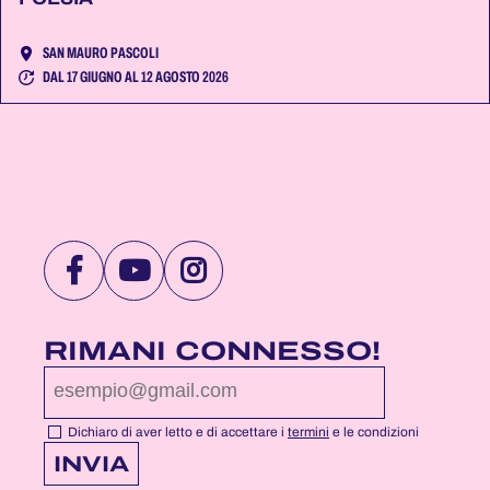
SAN MAURO PASCOLI
DAL 17 GIUGNO AL 12 AGOSTO 2026
VISITA
VISITA
VISITA
LA
LA
LA
PAGINA
PAGINA
PAGINA
RIMANI CONNESSO!
FACEBOOK
YOUTUBE
INSTAGRAM
DI
DI
DI
NOTTEROSA
NOTTEROSA
NOTTEROSA
Dichiaro di aver letto e di accettare i
termini
e le condizioni
INVIA