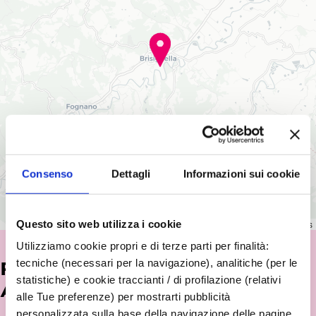
Consenso
Dettagli
Informazioni sui cookie
Questo sito web utilizza i cookie
Leaflet
|
©
OpenStreetMap
contributors
Utilizziamo cookie propri e di terze parti per finalità:
tecniche (necessari per la navigazione), analitiche (per le
POTREBBE INTERESSARTI
statistiche) e cookie traccianti / di profilazione (relativi
ANCHE...
alle Tue preferenze) per mostrarti pubblicità
personalizzata sulla base della navigazione delle pagine