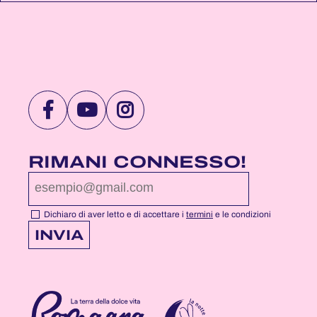
VISITA
VISITA
VISITA
LA
LA
LA
PAGINA
PAGINA
PAGINA
RIMANI CONNESSO!
FACEBOOK
YOUTUBE
INSTAGRAM
DI
DI
DI
NOTTEROSA
NOTTEROSA
NOTTEROSA
Dichiaro di aver letto e di accettare i
termini
e le condizioni
INVIA