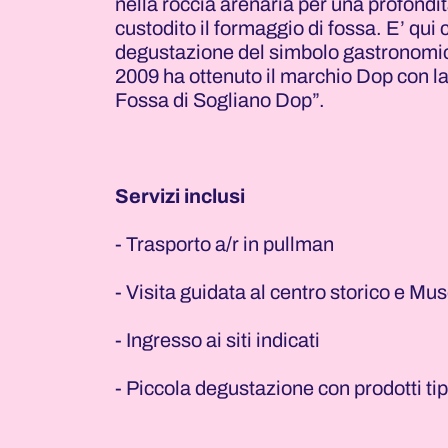
nella roccia arenaria per una profondit
custodito il formaggio di fossa. E’ qu
degustazione del simbolo gastronomic
2009 ha ottenuto il marchio Dop con 
Fossa di Sogliano Dop”.
Servizi inclusi
- Trasporto a/r in pullman
- Visita guidata al centro storico e Mu
SETTEMBRE-2026
- Ingresso ai siti indicati
Mar
Mer
Gio
Ven
Sab
Dom
01
02
03
04
05
06
- Piccola degustazione con prodotti tip
08
09
10
11
12
13
15
16
17
18
19
20
22
23
24
25
26
27