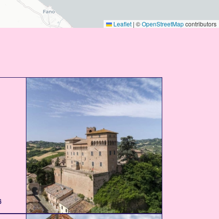
Leaflet
|
©
OpenStreetMap
contributors
6