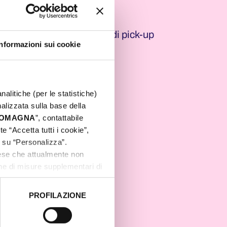
a di selezionare il punto di pick-up
Informazioni sui cookie
nalitiche (per le statistiche)
nalizzata sulla base della
 ROMAGNA
”, contattabile
l. 0541 347329
e “Accetta tutti i cookie”,
c su “Personalizza”.
aese che attualmente non
one di misure supplementari di
PROFILAZIONE
 dati clicca qui:
Cookie