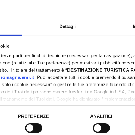
Al momento della prenotazione, si preg
Dettagli
per ogni partecipante.
ookie
terze parti per finalità: tecniche (necessari per la navigazione), a
Contatti per informazioni
azione (relativi alle Tue preferenze) per mostrarti pubblicità perso
to. Il titolare del trattamento è “
DESTINAZIONE TURISTICA
Turismhotels Bellaria Igea Marina: Te
romagna.emr.it
. Puoi accettare tutti i cookie premendo il pulsant
solo i cookie necessari" o gestire le tue preferenze facendo cli
cookie i Tuoi dati potranno essere trasferiti da Google in USA, P
_
il trattamento dei Tuoi dati. Google ha dichiarato l’implementazi
tori, che abbiamo valutato essere sufficienti.
PREFERENZE
ANALITICI
o prestato e visualizzare le informazioni complete sul trattamento