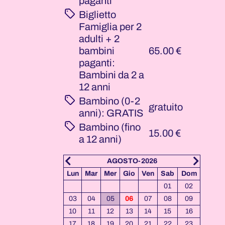
paganti
Biglietto
Famiglia per 2
adulti + 2
bambini
65.00 €
paganti:
Bambini da 2 a
12 anni
Bambino (0-2
gratuito
anni): GRATIS
Bambino (fino
15.00 €
a 12 anni)
-2026
AGOSTO-2026
Ven
Sab
Dom
Lun
Mar
Mer
Gio
Ven
Sab
Dom
Lun
03
04
05
01
02
10
11
12
03
04
05
06
07
08
09
07
17
18
19
10
11
12
13
14
15
16
14
24
25
26
17
18
19
20
21
22
23
21