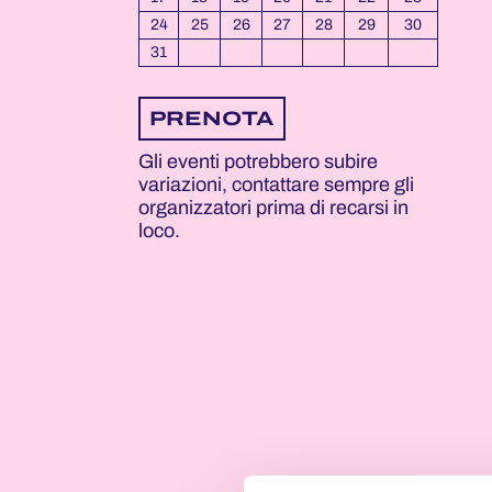
31
24
25
26
27
28
29
30
28
31
PRENOTA
Gli eventi potrebbero subire
variazioni, contattare sempre gli
organizzatori prima di recarsi in
loco.