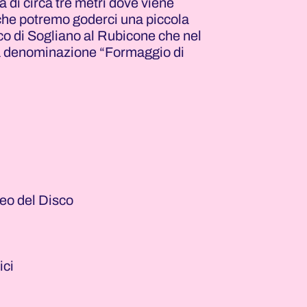
à di circa tre metri dove viene
i che potremo goderci una piccola
o di Sogliano al Rubicone che nel
la denominazione “Formaggio di
seo del Disco
ici