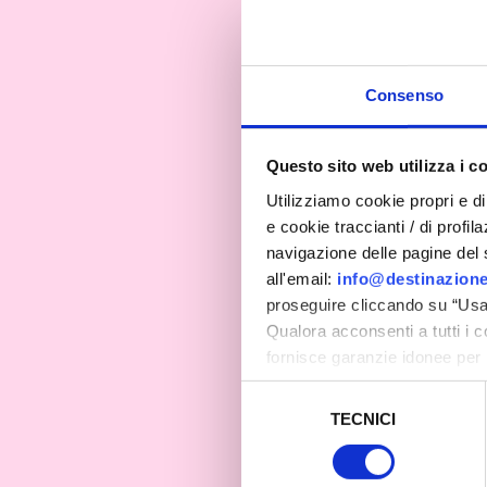
Consenso
Questo sito web utilizza i c
Utilizziamo cookie propri e di 
e cookie traccianti / di profil
navigazione delle pagine del si
all'email:
info@destinazione
proseguire cliccando su “Usa 
Qualora acconsenti a tutti i 
fornisce garanzie idonee per 
sicurezza a Tutela dei naviga
Selezione
TECNICI
del
Al fine di revocare il consens
consenso
Policy