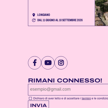
LONGIANO
DAL 11 GIUGNO AL 10 SETTEMBRE 2026
VISITA
VISITA
VISITA
LA
LA
LA
PAGINA
PAGINA
PAGINA
RIMANI CONNESSO!
FACEBOOK
YOUTUBE
INSTAGRAM
DI
DI
DI
NOTTEROSA
NOTTEROSA
NOTTEROSA
Dichiaro di aver letto e di accettare i
termini
e le condizi
INVIA