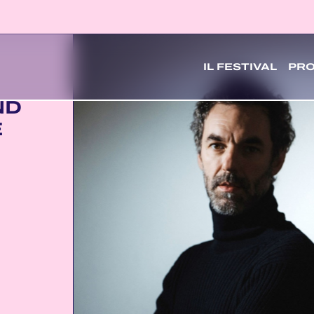
IL FESTIVAL
PR
ND
E