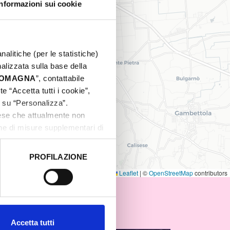
Informazioni sui cookie
nalitiche (per le statistiche)
nalizzata sulla base della
 ROMAGNA
”, contattabile
e “Accetta tutti i cookie”,
c su “Personalizza”.
aese che attualmente non
one di misure supplementari di
PROFILAZIONE
 dati clicca qui:
Cookie
Leaflet
|
©
OpenStreetMap
contributors
Accetta tutti