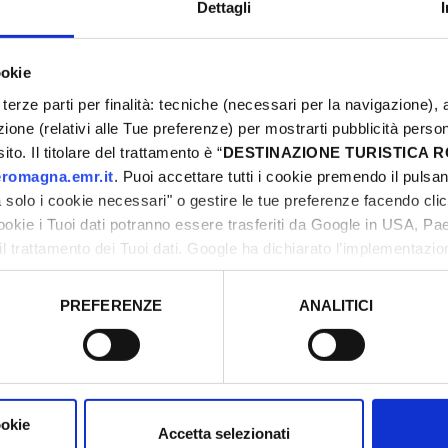
Dettagli
ookie
terze parti per finalità: tecniche (necessari per la navigazione), a
azione (relativi alle Tue preferenze) per mostrarti pubblicità perso
to. Il titolare del trattamento è “
DESTINAZIONE TURISTICA
romagna.emr.it
. Puoi accettare tutti i cookie premendo il pulsant
solo i cookie necessari" o gestire le tue preferenze facendo cli
cookie i Tuoi dati potranno essere trasferiti da Google in USA, P
il trattamento dei Tuoi dati. Google ha dichiarato l’implementazi
tori, che abbiamo valutato essere sufficienti.
PREFERENZE
ANALITICI
o prestato e visualizzare le informazioni complete sul trattamento
RTI ANCHE...
ookie
Accetta selezionati