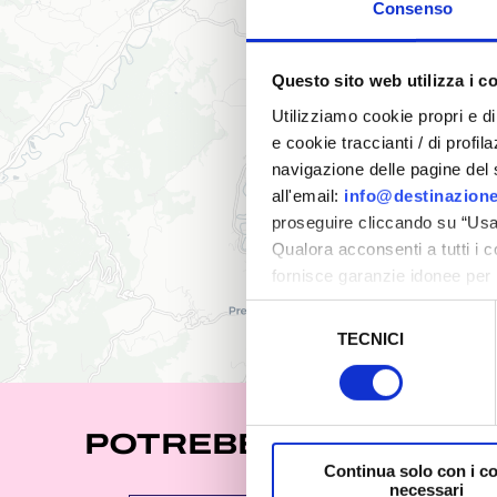
Consenso
Questo sito web utilizza i c
Utilizziamo cookie propri e di 
e cookie traccianti / di profil
navigazione delle pagine del si
all'email:
info@destinazione
proseguire cliccando su “Usa 
Qualora acconsenti a tutti i 
fornisce garanzie idonee per 
sicurezza a Tutela dei naviga
Selezione
TECNICI
del
Al fine di revocare il consens
consenso
Policy
POTREBBE INTERESSA
Continua solo con i c
necessari