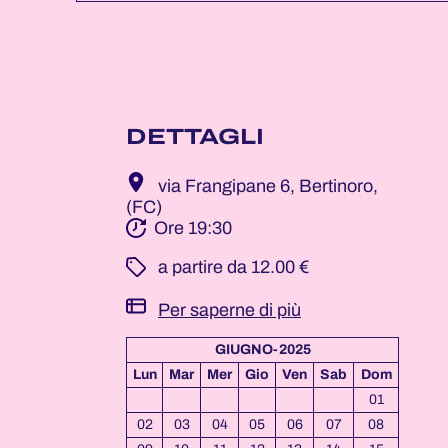
DETTAGLI
via Frangipane 6, Bertinoro,
(FC)
Ore 19:30
­ a partire da 12.00 €
Per saperne di più
GIUGNO-2025
Lun
Mar
Mer
Gio
Ven
Sab
Dom
01
02
03
04
05
06
07
08