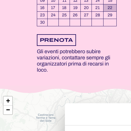
09
10
11
12
13
14
15
16
17
18
19
20
21
22
23
24
25
26
27
28
29
30
PRENOTA
Gli eventi potrebbero subire
variazioni, contattare sempre gli
organizzatori prima di recarsi in
loco.
+
−