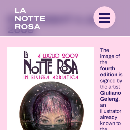
LA
NOTTE
PINK NIGHT
4 JULY
ROSA
2009
The
image of
the
fourth
edition
is
signed by
the artist
Giuliano
Geleng
,
an
illustrator
already
known to
the