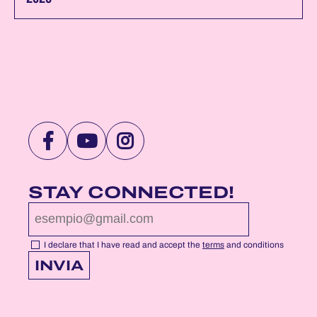
VISIT
VISIT
VISIT
NOTTEROSA
NOTTEROSA
NOTTEROSA
FACEBOOK
YOUTUBE
INSTAGRAM
STAY CONNECTED!
PROFILE
PROFILE
PROFILE
PAGE
PAGE
PAGE
I declare that I have read and accept the
terms
and conditions
INVIA