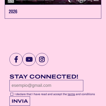
2026
VISIT
VISIT
VISIT
NOTTEROSA
NOTTEROSA
NOTTEROSA
FACEBOOK
YOUTUBE
INSTAGRAM
STAY CONNECTED!
PROFILE
PROFILE
PROFILE
PAGE
PAGE
PAGE
I declare that I have read and accept the
terms
and conditions
INVIA