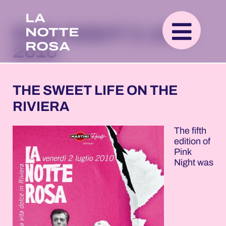
LA
NOTTE
PINK NIGHT 2 JULY
ROSA
2010
THE SWEET LIFE ON THE
RIVIERA
The fifth
edition of
Pink
Night was