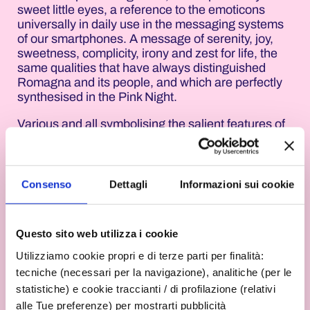
sweet little eyes, a reference to the emoticons
universally in daily use in the messaging systems
of our smartphones. A message of serenity, joy,
sweetness, complicity, irony and zest for life, the
same qualities that have always distinguished
Romagna and its people, and which are perfectly
synthesised in the Pink Night.
Various and all symbolising the salient features of
the Romagna Riviera, are the ‘declinations’ of the
face, created by Rimini designer
Andrea
Cavallotti
, which appeared on 3,500 posters of
the event (but also 8,000 posters and 33. 000
Consenso
Dettagli
Informazioni sui cookie
postcards) that have invaded the Riviera: ranging
from the Smiley with heart-shaped eyes (to
indicate love and friendship) to the one with
Questo sito web utilizza i cookie
sunglasses (to symbolise the beach), passing
through the more ‘hipster’ version with a
Utilizziamo cookie propri e di terze parti per finalità:
moustache and the one with only one eye, a sort of
tecniche (necessari per la navigazione), analitiche (per le
contemporary Cyclops, to emphasise that the Pink
statistiche) e cookie traccianti / di profilazione (relativi
Night - and Romagna - are for everyone,
alle Tue preferenze) per mostrarti pubblicità