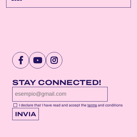
VISIT
VISIT
VISIT
NOTTEROSA
NOTTEROSA
NOTTEROSA
FACEBOOK
YOUTUBE
INSTAGRAM
STAY CONNECTED!
PROFILE
PROFILE
PROFILE
PAGE
PAGE
PAGE
I declare that I have read and accept the
terms
and conditions
INVIA