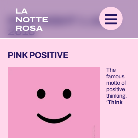
LA
NOTTE
PINK NIGHT 1 JULY
ROSA
2016
PINK POSITIVE
The
famous
motto of
positive
thinking,
‘
Think